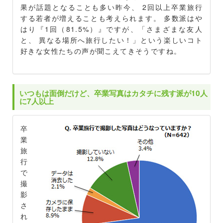
果が話題となることも多い昨今、 2回以上卒業旅行
する若者が増えることも考えられます。 多数派はや
はり『1回（81.5%）』ですが、「さまざまな友人
と、 異なる場所へ旅行したい！」という楽しいコト
好きな女性たちの声が聞こえてきそうですね。
いつもは面倒だけど、卒業写真はカタチに残す派が10人
に7人以上
卒
業
旅
行
で
撮
影
さ
れ