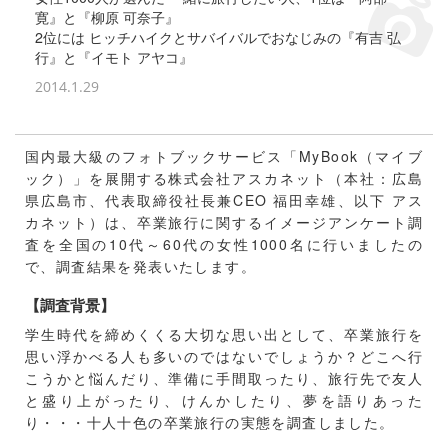
寛』と『柳原 可奈子』
2位には ヒッチハイクとサバイバルでおなじみの『有吉 弘
行』と『イモト アヤコ』
2014.1.29
国内最大級のフォトブックサービス「MyBook（マイブ
ック）」を展開する株式会社アスカネット（本社：広島
県広島市、代表取締役社長兼CEO 福田幸雄、以下 アス
カネット）は、卒業旅行に関するイメージアンケート調
査を全国の10代～60代の女性1000名に行いましたの
で、調査結果を発表いたします。
【調査背景】
学生時代を締めくくる大切な思い出として、卒業旅行を
思い浮かべる人も多いのではないでしょうか？どこへ行
こうかと悩んだり、準備に手間取ったり、旅行先で友人
と盛り上がったり、けんかしたり、夢を語りあった
り・・・十人十色の卒業旅行の実態を調査しました。