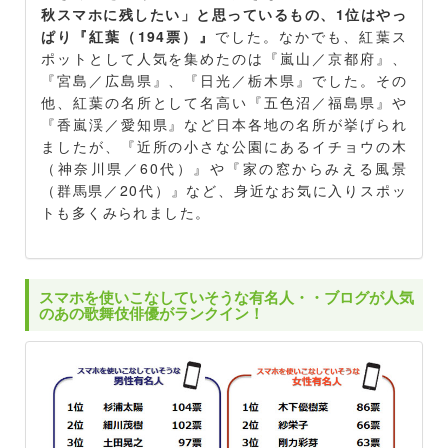
秋スマホに残したい」と思っているもの、1位はやっ
ぱり『紅葉（194票）』
でした。なかでも、紅葉ス
ポットとして人気を集めたのは『嵐山／京都府』、
『宮島／広島県』、『日光／栃木県』でした。その
他、紅葉の名所として名高い『五色沼／福島県』や
『香嵐渓／愛知県』など日本各地の名所が挙げられ
ましたが、『近所の小さな公園にあるイチョウの木
（神奈川県／60代）』や『家の窓からみえる風景
（群馬県／20代）』など、身近なお気に入りスポッ
トも多くみられました。
スマホを使いこなしていそうな有名人・・ブログが人気
のあの歌舞伎俳優がランクイン！