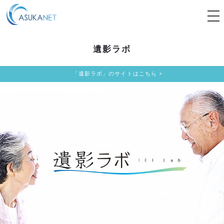
tog
nav
遺影ラボ
「遺影ラボ」のサイトはこちら >