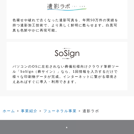
色褪せや破れで古くなった遺影写真を、年間
50
万件の実績を
持つ遺影加工技術で、より美しく鮮明に甦らせます。白黒写
真も色鮮やかに再現可能。
パソコンのOSに左右されない葬儀社様向けクラウド筆耕ツー
ル「SoSign（葬サイン）」なら、1回情報を入力するだけで
様々な印刷物データが完成。インターネットに繋がる環境さ
えあればすぐに導入・利用できます。
ホーム
事業紹介
フューネラル事業
遺影ラボ
▲