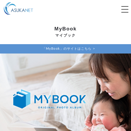
tog
nav
MyBook
マイブック
「MyBook」のサイトはこちら >