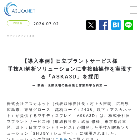
tog
nav
PR情報
2026.07.02
空中ディスプレイ事業
【導入事例】日立プラントサービス様
手技AI解析ソリューションに非接触操作を実現す
る「ASKA3D」を採用
― 製薬・医療現場の衛生性と作業効率を両立 ―
株式会社アスカネット（代表取締役社長：村上大吉朗、広島県
広島市、東証グロース 銘柄コード：2438、以下：アスカネッ
ト）が提供する空中ディスプレイ「ASKA3D」は、株式会社日
立プラントサービス様（取締役社長：武藤 修様、東京都台東
区、以下：日立プラントサービス）が開発した手技AI解析ソリ
ューション「SHUGY（シュギー）」に採用されました。
ソリューションの詳細は
こちら
をご覧ください。