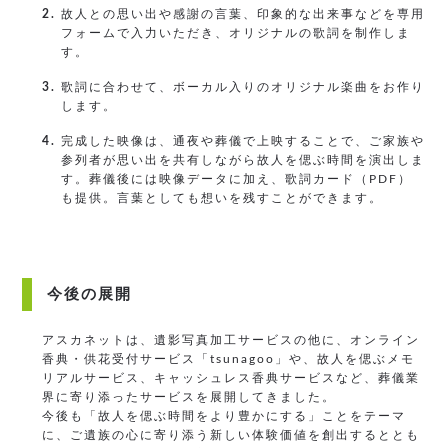
2.
故人との思い出や感謝の言葉、印象的な出来事などを専用
フォームで入力いただき、オリジナルの歌詞を制作しま
す。
3.
歌詞に合わせて、ボーカル入りのオリジナル楽曲をお作り
します。
4.
完成した映像は、通夜や葬儀で上映することで、ご家族や
参列者が思い出を共有しながら故人を偲ぶ時間を演出しま
す。葬儀後には映像データに加え、歌詞カード（PDF）
も提供。言葉としても想いを残すことができます。
今後の展開
アスカネットは、遺影写真加工サービスの他に、オンライン
香典・供花受付サービス「tsunagoo」や、故人を偲ぶメモ
リアルサービス、キャッシュレス香典サービスなど、葬儀業
界に寄り添ったサービスを展開してきました。
今後も「故人を偲ぶ時間をより豊かにする」ことをテーマ
に、ご遺族の心に寄り添う新しい体験価値を創出するととも