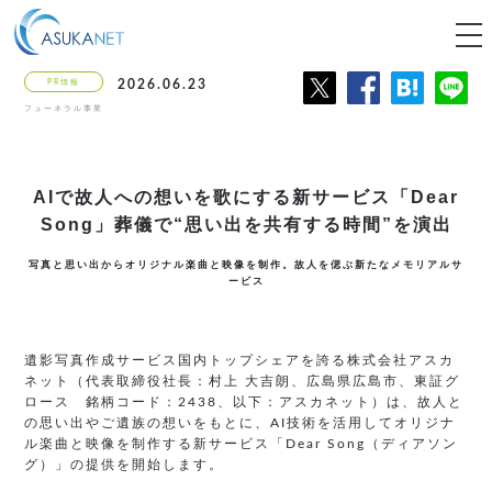
tog
nav
PR情報
2026.06.23
フューネラル事業
AIで故人への想いを歌にする新サービス「Dear
Song」葬儀で“思い出を共有する時間”を演出
写真と思い出からオリジナル楽曲と映像を制作。故人を偲ぶ新たなメモリアルサ
ービス
遺影写真作成サービス国内トップシェアを誇る株式会社アスカ
ネット（代表取締役社長：村上 大吉朗、広島県広島市、東証グ
ロース 銘柄コード：2438、以下：アスカネット）は、故人と
の思い出やご遺族の想いをもとに、AI技術を活用してオリジナ
ル楽曲と映像を制作する新サービス「Dear Song（ディアソン
グ）」の提供を開始します。