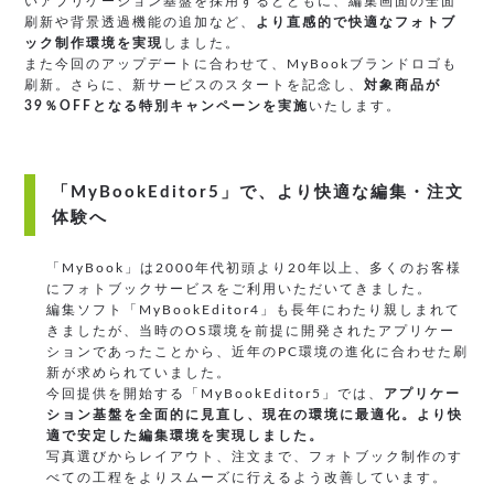
いアプリケーション基盤を採用するとともに、編集画面の全面
刷新や背景透過機能の追加など、
より直感的で快適なフォトブ
ック制作環境を実現
しました。
また今回のアップデートに合わせて、MyBookブランドロゴも
刷新。さらに、新サービスのスタートを記念し、
対象商品が
39％OFFとなる特別キャンペーンを実施
いたします。
「MyBookEditor5」で、より快適な編集・注文
体験へ
「MyBook」は2000年代初頭より20年以上、多くのお客様
にフォトブックサービスをご利用いただいてきました。
編集ソフト「MyBookEditor4」も長年にわたり親しまれて
きましたが、当時のOS環境を前提に開発されたアプリケー
ションであったことから、近年のPC環境の進化に合わせた刷
新が求められていました。
今回提供を開始する「MyBookEditor5」では、
アプリケー
ション基盤を全面的に見直し、現在の環境に最適化。より快
適で安定した編集環境を実現しました。
写真選びからレイアウト、注文まで、フォトブック制作のす
べての工程をよりスムーズに行えるよう改善しています。