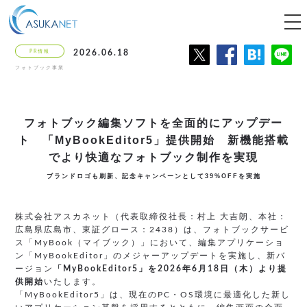
tog
nav
PR情報
2026.06.18
フォトブック事業
フォトブック編集ソフトを全面的にアップデー
ト
「MyBookEditor5」提供開始
新機能搭載
でより快適なフォトブック制作を実現
ブランドロゴも刷新、記念キャンペーンとして39%OFFを実施
株式会社アスカネット（代表取締役社長：村上 大吉朗、本社：
広島県広島市、東証グロース：2438）は、フォトブックサービ
ス「MyBook（マイブック）」において、編集アプリケーショ
ン「MyBookEditor」のメジャーアップデートを実施し、新バ
ージョン
「MyBookEditor5」を2026年6月18日（木）より提
供開始
いたします。
「MyBookEditor5」は、現在のPC・OS環境に最適化した新し