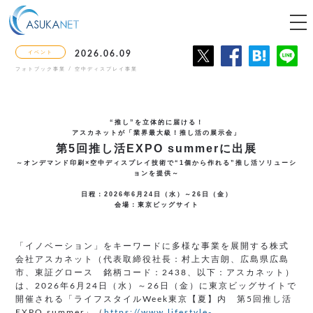
tog
nav
イベント
2026.06.09
フォトブック事業 / 空中ディスプレイ事業
“推し”を立体的に届ける！
アスカネットが「業界最大級！推し活の展示会」
第5回推し活EXPO summerに出展
～オンデマンド印刷×空中ディスプレイ技術で“1個から作れる”推し活ソリューシ
ョンを提供～
日程：2026年6月24日（水）～26日（金）
会場：東京ビッグサイト
「イノベーション」をキーワードに多様な事業を展開する株式
会社アスカネット（代表取締役社長：村上大吉朗、広島県広島
市、東証グロース 銘柄コード：2438、以下：アスカネット）
は、2026年6月24日（水）～26日（金）に東京ビッグサイトで
開催される「ライフスタイルWeek東京【夏】内 第5回推し活
EXPO summer」（
https://www.lifestyle-