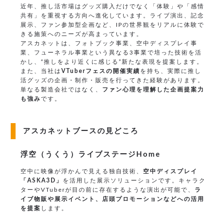
近年、推し活市場はグッズ購入だけでなく「体験」や「感情
共有」を重視する方向へ進化しています。ライブ演出、記念
展示、ファン参加型企画など、IPの世界観をリアルに体験で
きる施策へのニーズが高まっています。
アスカネットは、フォトブック事業、空中ディスプレイ事
業、フューネラル事業という異なる3事業で培った技術を活
かし、“推しをより近くに感じる”新たな表現を提案します。
また、当社は
VTuberフェスの開催実績
を持ち、実際に推し
活グッズの企画・制作・販売を行ってきた経験があります。
単なる製造会社ではなく、
ファン心理を理解した企画提案力
も強み
です。
アスカネットブースの見どころ
浮空（うくう）ライブステージHome
空中に映像が浮かんで見える独自技術、
空中ディスプレイ
「ASKA3D」
を活用した展示ソリューションです。キャラク
ターやVTuberが目の前に存在するような演出が可能で、
ラ
イブ物販や展示イベント、店頭プロモーションなどへの活用
を提案
します。