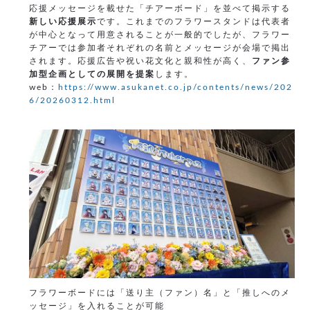
応援メッセージを載せた「チアーボード」を並べて掲示する
新しい応援展示
です。これまでのフラワースタンドは代表者
が中心となって用意されることが一般的でしたが、フラワー
チアーでは参加者それぞれの名前とメッセージが会場で掲出
されます。応援広告や祝い花文化と親和性が高く、
ファン参
加型企画としての展開を提案
します。
web：
https://www.asukanet.co.jp/contents/news/202
6/20260312.html
フラワーボードには「送り主（ファン）名」と「推しへのメ
ッセージ」を入れることが可能