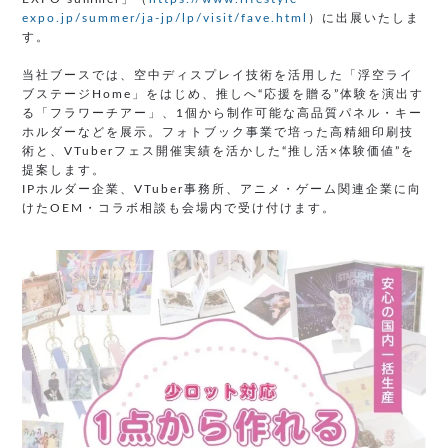
expo.jp/summer/ja-jp/lp/visit/fave.html
）に出展いたしま
す。
当社ブースでは、空中ディスプレイ技術を活用した「浮空ライ
ブステージHome」をはじめ、推しへ“応援を贈る”体験を演出す
る「フラワーチアー」、1個から制作可能な高品質パネル・キー
ホルダーなどを展示。フォトブック事業で培った高精細印刷技
術と、VTuberフェス開催実績を活かした“推し活×体験価値”を
提案します。
IPホルダー企業、VTuber事務所、アニメ・ゲーム関連企業に向
けたOEM・コラボ相談も会場内で受け付けます。