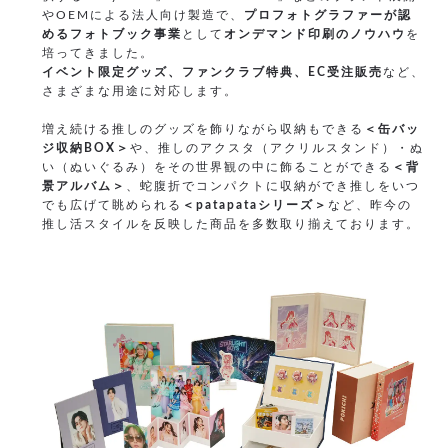
やOEMによる法人向け製造で、
プロフォトグラファーが認
めるフォトブック事業
として
オンデマンド印刷のノウハウ
を
培ってきました。
イベント限定グッズ、ファンクラブ特典、EC受注販売
など、
さまざまな用途に対応します。
増え続ける推しのグッズを飾りながら収納もできる
＜缶バッ
ジ収納BOX＞
や、推しのアクスタ（アクリルスタンド）・ぬ
い（ぬいぐるみ）をその世界観の中に飾ることができる
＜背
景アルバム＞
、蛇腹折でコンパクトに収納ができ推しをいつ
でも広げて眺められる
＜patapataシリーズ＞
など、昨今の
推し活スタイルを反映した商品を多数取り揃えております。