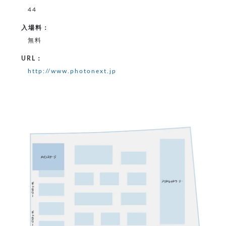
44
入場料：
無料
URL：
http://www.photonext.jp