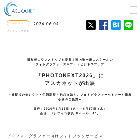
tog
nav
イベント
2026.06.04
フォトブック事業
撮影後のワンストップを提案！
国内唯一最大スケールの
フォトグラファーズ＆フォトビジネスフェア
「PHOTONEXT2026」に
アスカネットが出展
～撮影後のセレクト・色調調整・納品方法と、フォトグラファーセミナーや撮影
小物のご提案～
日程：2026年6月16日（火）・6月17日（水）
会場：パシフィコ横浜 Bホール「44」
プロフォトグラファー向けフォトブックサービス