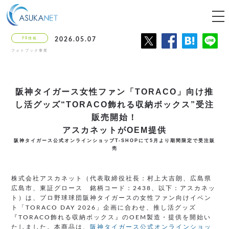
tog
nav
PR情報
2026.05.07
フォトブック事業
阪神タイガース女性ファン
「TORACO」向け推
し活グッズ
“TORACO飾れる収納ボックス”受注
販売開始！
アスカネットがOEM提供
阪神タイガース公式オンラインショップT-SHOPにて5月より期間限定で受注販
売
株式会社アスカネット（代表取締役社長：村上大吉朗、広島県
広島市、東証グロース 銘柄コード：2438、以下：アスカネッ
ト）は、プロ野球球団阪神タイガースの女性ファン向けイベン
ト「TORACO DAY 2026」企画に合わせ、推し活グッズ
『TORACO飾れる収納ボックス』のOEM製造・提供を開始い
たしました。本商品は、
阪神タイガース公式オンラインショッ