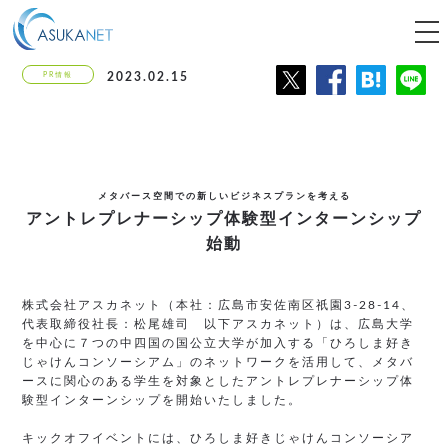
tog
nav
PR情報
2023.02.15
メタバース空間での新しいビジネスプランを考える
アントレプレナーシップ体験型
インターンシップ
始動
株式会社アスカネット（本社：広島市安佐南区祇園3-28-14、
代表取締役社長：松尾雄司 以下アスカネット）は、広島大学
を中心に７つの中四国の国公立大学が加入する「ひろしま好き
じゃけんコンソーシアム」のネットワークを活用して、メタバ
ースに関心のある学生を対象としたアントレプレナーシップ体
験型インターンシップを開始いたしました。
キックオフイベントには、ひろしま好きじゃけんコンソーシア