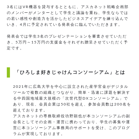
3名にはVR機器を貸与するとともに、アスカネット戦略企画部
のメンバーがメンターとして学生と議論を重ね、学生ならでは
の若い感性や創造力を活かしたビジネスアイデアを練り込んで
いき、4月に予定されている発表会に臨んでいただきます。
発表会では学生3名のプレゼンテーションを審査させていただ
き、5万円～15万円の支援金をそれぞれ贈呈させていただく予
定です。
「ひろしま好きじゃけんコンソーシアム」とは
2021年に広島大学を中心に設立された産学官金がデジタル
ツールで複数の組織とつながり、簡単・迅速に課題を解決す
る中四国地域最大規模の「次世代型DXコンソーシアム」で
あり、現在、会員企業は50社を超え、参加会員数は200名を
超えております。
アスカネットの専務取締役功野顕也が本コンソーシアムの副
会長としてその企画・運営に携わっており、学生の募集や運
営に本コンソーシアム事務局のサポートを受け、このプログ
ラムが実現しております。