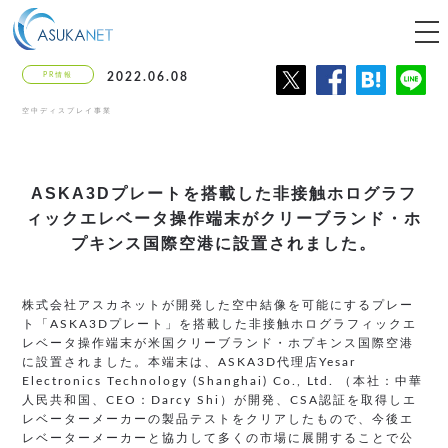
tog
nav
PR情報
2022.06.08
空中ディスプレイ事業
ASKA3Dプレートを搭載した
非接触ホログラフ
ィックエレベータ操作端末が
クリーブランド・ホ
プキンス国際空港に
設置されました。
株式会社アスカネットが開発した空中結像を可能にするプレー
ト「ASKA3Dプレート」を搭載した非接触ホログラフィックエ
レベータ操作端末が米国クリーブランド・ホプキンス国際空港
に設置されました。本端末は、ASKA3D代理店Yesar
Electronics Technology (Shanghai) Co., Ltd. （本社：中華
人民共和国、CEO：Darcy Shi）が開発、CSA認証を取得しエ
レベーターメーカーの製品テストをクリアしたもので、今後エ
レベーターメーカーと協力して多くの市場に展開することで公