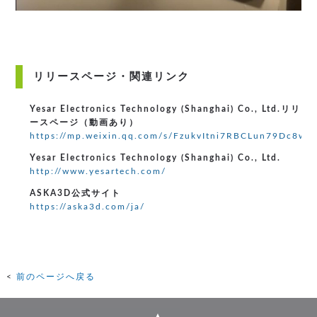
リリースページ・関連リンク
Yesar Electronics Technology (Shanghai) Co., Ltd.リリ
ースページ（動画あり）
https://mp.weixin.qq.com/s/FzukvItni7RBCLun79Dc8w
Yesar Electronics Technology (Shanghai) Co., Ltd.
http://www.yesartech.com/
ASKA3D公式サイト
https://aska3d.com/ja/
前のページへ戻る
▲