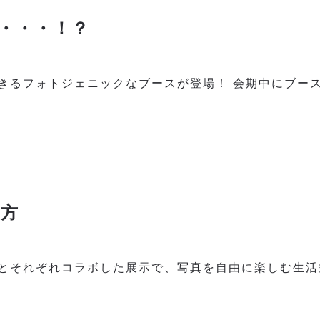
と・・・！？
きるフォトジェニックなブースが登場！ 会期中にブー
み方
とそれぞれコラボした展示で、写真を自由に楽しむ生活